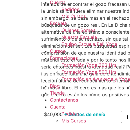
Cuenta
intentos de encontrar el gozo fracasan 
Pedidos
la única salida fuera eliminar nuestra ind
Mis Cursos
sin embargo, se basa más en el rechazo 
Escuela
búsqueda de un gozo real. En La Dicha d
Quienes Somos
alternativa de una existencia consciente
Nuestra Escuela
sufrimiento o de su rechazo, sin que tal
Equipo Escuela Bali Yoga
eliminación del ser. Las búsquedas espir
Cursos
comprensión de que nuestra identidad b
Formaciones
material esta errada y por lo tanto nos l
Formación Yoga 200 Hrs.
sería entonces nuestra identidad real? Pa
Formación Yoga 500 Hrs.
ilusión hace falta una guía de entendimie
Formación en Ayurveda y Yoga
lección última del conocimiento oriental
Blog
hermoso libro. El cero es más que los 
Tienda
que el cero están los números positivos.
Contáctanos
Cuenta
Pedidos
$
40,000
+ Costos de envío
Mis Cursos