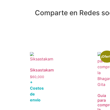
Comparte en Redes so
¡Ofer
Siksastakam
$
60,000
+
Costos
de
Guia
envío
para
compr
la