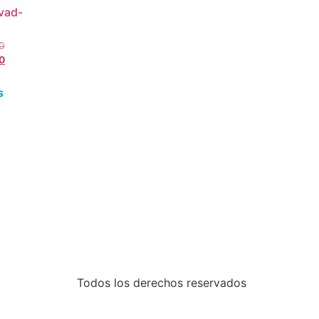
vad-
0
0
s
Todos los derechos reservados