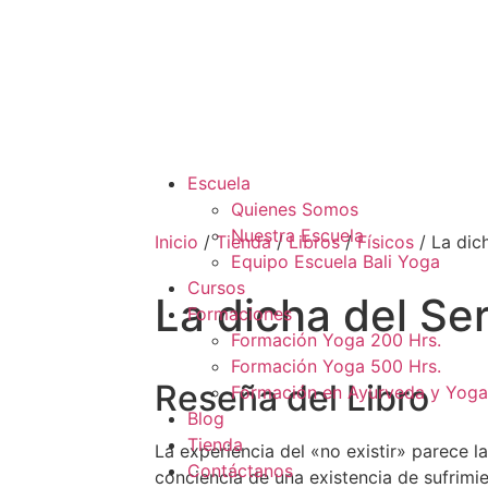
Escuela
Quienes Somos
Nuestra Escuela
Inicio
/
Tienda
/
Libros
/
Físicos
/ La dic
Equipo Escuela Bali Yoga
Cursos
La dicha del Se
Formaciones
Formación Yoga 200 Hrs.
Formación Yoga 500 Hrs.
Reseña del Libro
Formación en Ayurveda y Yoga
Blog
Tienda
La experiencia del «no existir» parece l
Contáctanos
conciencia de una existencia de sufrimie