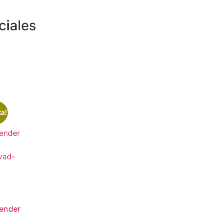
ciales
ta!
ender