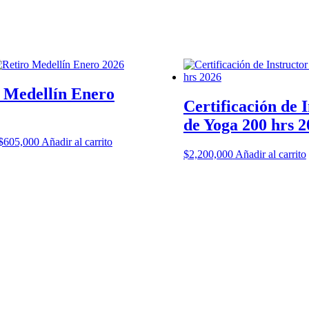
 Medellín Enero
Certificación de 
de Yoga 200 hrs 2
El
El
$
605,000
Añadir al carrito
precio
precio
$
2,200,000
Añadir al carrito
original
actual
era:
es:
$720,000.
$605,000.