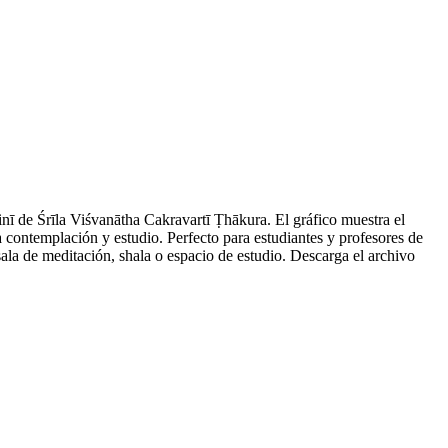
inī de Śrīla Viśvanātha Cakravartī Ṭhākura. El gráfico muestra el
 contemplación y estudio. Perfecto para estudiantes y profesores de
sala de meditación, shala o espacio de estudio. Descarga el archivo