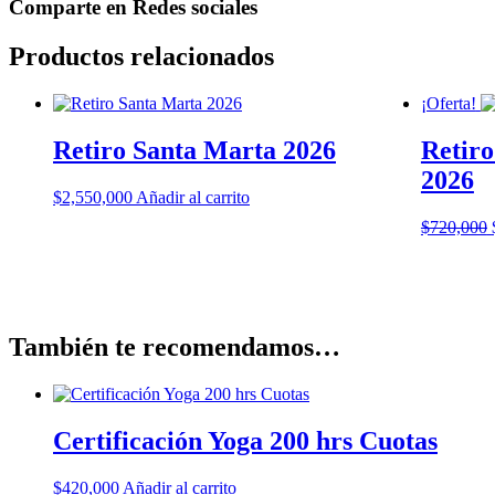
Comparte en Redes sociales
Lata
(Poster.
Productos relacionados
Digital
HiRes
para
¡Oferta!
impresión)
cantidad
Retiro Santa Marta 2026
Retiro
2026
$
2,550,000
Añadir al carrito
$
720,000
También te recomendamos…
Certificación Yoga 200 hrs Cuotas
$
420,000
Añadir al carrito