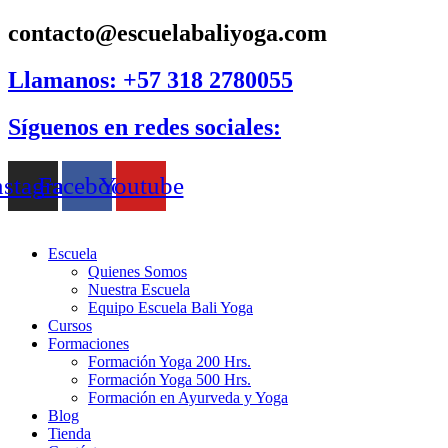
Ir
contacto@escuelabaliyoga.com
al
contenido
Llamanos: +57 318 2780055
Síguenos en redes sociales:
nstagram
Facebook
Youtube
Escuela
Quienes Somos
Nuestra Escuela
Equipo Escuela Bali Yoga
Cursos
Formaciones
Formación Yoga 200 Hrs.
Formación Yoga 500 Hrs.
Formación en Ayurveda y Yoga
Blog
Tienda