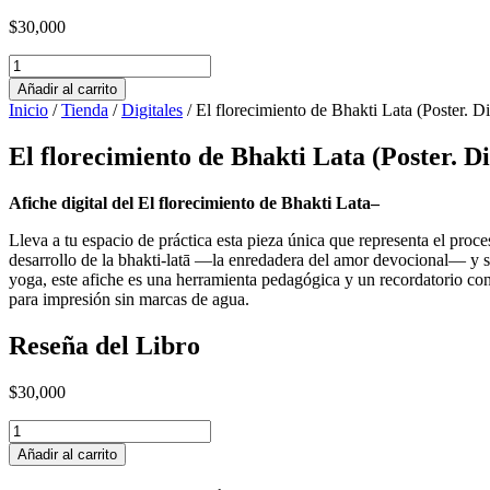
$
30,000
El
florecimiento
Añadir al carrito
de
Inicio
/
Tienda
/
Digitales
/ El florecimiento de Bhakti Lata (Poster. D
Bhakti
Lata
El florecimiento de Bhakti Lata (Poster. D
(Poster.
Digital
HiRes
Afiche digital del El florecimiento de Bhakti Lata–
para
Lleva a tu espacio de práctica esta pieza única que representa el pro
impresión)
desarrollo de la bhakti-latā —la enredadera del amor devocional— y su
cantidad
yoga, este afiche es una herramienta pedagógica y un recordatorio cons
para impresión sin marcas de agua.
Reseña del Libro
$
30,000
El
florecimiento
Añadir al carrito
de
Bhakti