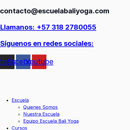
Ir
contacto@escuelabaliyoga.com
al
contenido
Llamanos: +57 318 2780055
Síguenos en redes sociales:
stagram
Facebook
Youtube
Escuela
Quienes Somos
Nuestra Escuela
Equipo Escuela Bali Yoga
Cursos