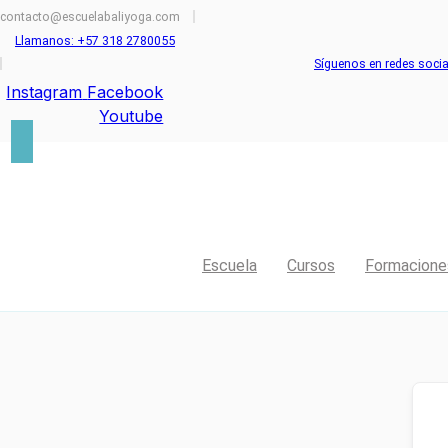
Ir
contacto@escuelabaliyoga.com
al
Llamanos: +57 318 2780055
contenido
Síguenos en redes socia
Instagram
Facebook
Youtube
Escuela
Cursos
Formacione